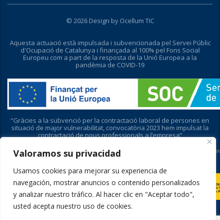
© 2026 Design by
Ocellum TIC
Aquesta actuació està impulsada i subvencionada pel Servei Públic
d'Ocupació de Catalunya i finançada al 100% pel Fons Social
Europeu com a part de la resposta de la Unió Europea a la
pandèmia de COVID-19
“Gràcies a la subvenció per la contractació laboral de persones en
situació de major vulnerabilitat, convocatòria 2023 hem impulsat la
contractació de nous professionals a l’empresa”
Valoramos su privacidad
Usamos cookies para mejorar su experiencia de
navegación, mostrar anuncios o contenido personalizados
y analizar nuestro tráfico. Al hacer clic en "Aceptar todo",
usted acepta nuestro uso de cookies.